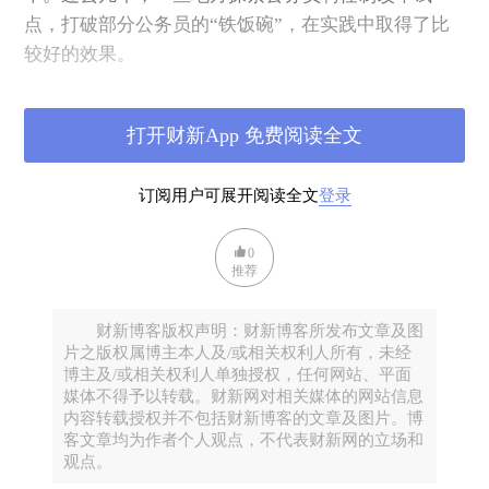
点，打破部分公务员的“铁饭碗”，在实践中取得了比
较好的效果。
但从制度定型的角度看，全国层面还缺乏一个关于聘
打开财新App 免费阅读全文
任制公务员管理的统一制度。虽然《公务员法》第十
六章对聘任制作了规定，中组部等三部委在2011年也
订阅用户可展开阅读全文
登录
制定出台了《聘任制公务员管理试点办法》，但还没
有一个正式的制度规范。
0
推荐
今年7月19日，中央全面深化改革领导小组第三十七次
会议审议通过了《聘任制公务员管理规定（试行）》
财新博客版权声明：财新博客所发布文章及图
并于近期由两办联合印发。这个文件相当于公务员制
片之版权属博主本人及/或相关权利人所有，未经
博主及/或相关权利人单独授权，任何网站、平面
度改革的顶层设计，这将成为提升我国国家治理能力
媒体不得予以转载。财新网对相关媒体的网站信息
的重大举措。
内容转载授权并不包括财新博客的文章及图片。博
客文章均为作者个人观点，不代表财新网的立场和
观点。
首先，公务员实行聘任制将有效提升公务员的专业